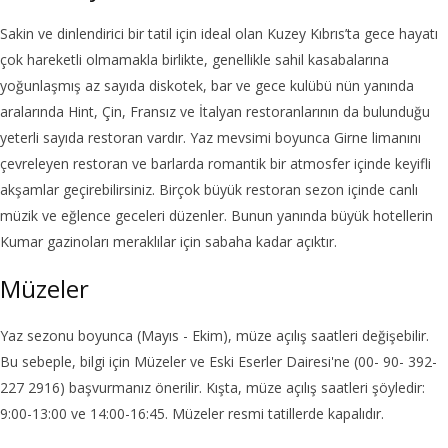
Sakin ve dinlendirici bir tatil için ideal olan Kuzey Kıbrıs’ta gece hayatı
çok hareketli olmamakla birlikte, genellikle sahil kasabalarına
yoğunlaşmış az sayıda diskotek, bar ve gece kulübü nün yanında
aralarında Hint, Çin, Fransız ve İtalyan restoranlarının da bulunduğu
yeterli sayıda restoran vardır. Yaz mevsimi boyunca Girne limanını
çevreleyen restoran ve barlarda romantik bir atmosfer içinde keyifli
akşamlar geçirebilirsiniz. Birçok büyük restoran sezon içinde canlı
müzik ve eğlence geceleri düzenler. Bunun yanında büyük hotellerin
Kumar gazinoları meraklılar için sabaha kadar açıktır.
Müzeler
Yaz sezonu boyunca (Mayıs - Ekim), müze açılış saatleri değişebilir.
Bu sebeple, bilgi için Müzeler ve Eski Eserler Dairesi'ne (00- 90- 392-
227 2916) başvurmanız önerilir. Kışta, müze açılış saatleri şöyledir:
9:00-13:00 ve 14:00-16:45. Müzeler resmi tatillerde kapalıdır.