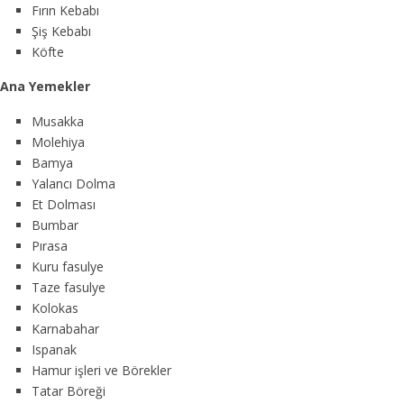
Fırın Kebabı
Şiş Kebabı
Köfte
Ana Yemekler
Musakka
Molehiya
Bamya
Yalancı Dolma
Et Dolması
Bumbar
Pırasa
Kuru fasulye
Taze fasulye
Kolokas
Karnabahar
Ispanak
Hamur işleri ve Börekler
Tatar Böreği