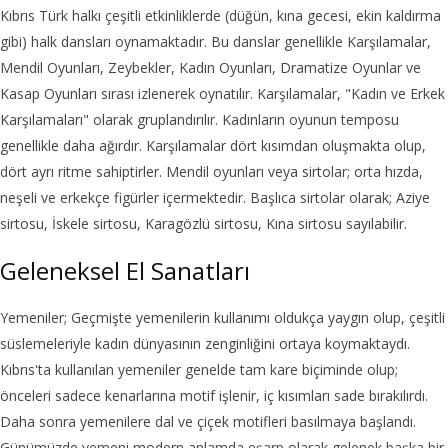
Kıbrıs Türk halkı çeşitli etkinliklerde (düğün, kına gecesi, ekin kaldırma
gibi) halk dansları oynamaktadır. Bu danslar genellikle Karşılamalar,
Mendil Oyunları, Zeybekler, Kadın Oyunları, Dramatize Oyunlar ve
Kasap Oyunları sırası izlenerek oynatılır. Karşılamalar, "Kadın ve Erkek
Karşılamaları" olarak gruplandırılır. Kadınların oyunun temposu
genellikle daha ağırdır. Karşılamalar dört kısımdan oluşmakta olup,
dört ayrı ritme sahiptirler. Mendil oyunları veya sirtolar; orta hızda,
neşeli ve erkekçe figürler içermektedir. Başlıca sirtolar olarak; Aziye
sirtosu, İskele sirtosu, Karagözlü sirtosu, Kına sirtosu sayılabilir.
Geleneksel El Sanatları
Yemeniler; Geçmişte yemenilerin kullanımı oldukça yaygın olup, çeşitli
süslemeleriyle kadın dünyasının zenginliğini ortaya koymaktaydı.
Kıbrıs'ta kullanılan yemeniler genelde tam kare biçiminde olup;
önceleri sadece kenarlarına motif işlenir, iç kısımları sade bırakılırdı.
Daha sonra yemenilere dal ve çiçek motifleri basılmaya başlandı.
Günümüzde yemeni modern anlamda eşarp olarak gelenek başka bir