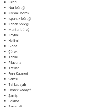
Pirohu
Nor böreği
Kıymalı börek
Ispanak böreği
Kabak böreği
Mantar böreği
Zeytinli
Hellimli
Bidda
Çörek
Tahinli
Pilavuna
Tatlılar
Fırın Katmeri
Samsı
Tel kadayıfı
Ekmek kadayıfı
Şamişi
Lokma
Şammali