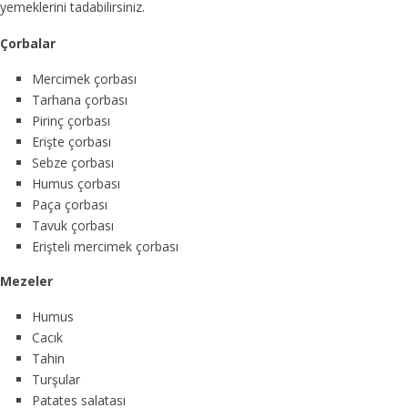
yemeklerini tadabilirsiniz.
Çorbalar
Mercimek çorbası
Tarhana çorbası
Pirinç çorbası
Erişte çorbası
Sebze çorbası
Humus çorbası
Paça çorbası
Tavuk çorbası
Erişteli mercimek çorbası
Mezeler
Humus
Cacık
Tahin
Turşular
Patates salatası