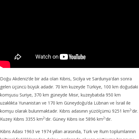
Doğu Akdeniz’de bir ada olan Kıbrıs, Sicilya ve Sardunya'dan sonra
gelen üçüncü büyük adadır. 70 km kuzeyde Türkiye, 100 km doğudaki
komşusu Suriye, 370 km güneyde Mısır, kuzeybatıda 950 km
uzaklıkta Yunanistan ve 170 km Güneydoğu’da Lübnan ve İsrail ile
2
komşu olarak bulunmaktadır. Kıbrıs adasının yüzölçümü 9251 km
'dir.
2
2
Kuzey Kıbrıs 3355 km
'dir. Güney Kıbrıs ise 5896 km
'dir.
Kıbrıs Adası 1963 ve 1974 yılları arasında, Türk ve Rum toplumlarının