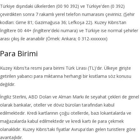
Türkiye dışındaki ülkelerden (00 90 392) ve Türkiye'den (0 392)
çevirdikten sonra 7 rakamlı yerel telefon numarasını çeviriniz. (Şehir
kodları: Girne 81; Gazimağusa 36; Lefkoşa 22). Kuzey Kıbrıs'tan
İngiltere 00 44+ (İngiltere'deki numara) ve Türkiye ise normal şehirler
arası çıkış ile aranabilir (Örnek: Ankara; 0 312-xxxxxxx)
Para Birimi
Kuzey Kıbrıs'ta resmi para birimi Türk Lirası (TL)'dır. Ülkeye girişte
getirilen yabancı para miktarına herhangi bir kısıtlama söz konusu
değildir.
İngiliz Sterlini, ABD Doları ve Alman Markı ile seyahat çekleri de genel
olarak bankalar, oteller ve döviz büroları tarafından kabul
edilmektedir. Kredi kartlarının çoğu otellerde, bazı lokantalarda ve
mağazalarda kabul edilmektedir ve kredi kartı ile para çekmek
olanaklıdır. Kuzey Kıbrıs'taki fiyatlar Avrupa'dan gelen turistlere göre
avantajlıdır.