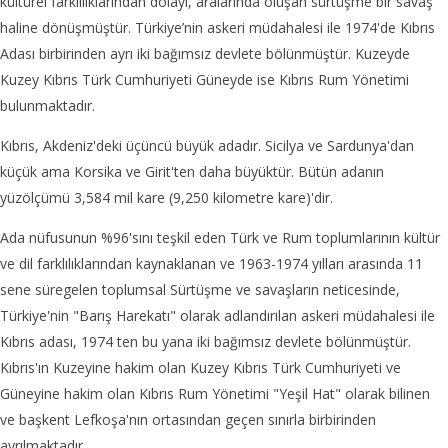
kültürel farklılıklarından dolayı, aralarında oluşan sürtüşme bir savaş
haline dönüşmüştür. Türkiye’nin askeri müdahalesi ile 1974'de Kıbrıs
Adası birbirinden ayrı iki bağımsız devlete bölünmüştür. Kuzeyde
Kuzey Kıbrıs Türk Cumhuriyeti Güneyde ise Kıbrıs Rum Yönetimi
bulunmaktadır.
Kıbrıs, Akdeniz'deki üçüncü büyük adadır. Sicilya ve Sardunya'dan
küçük ama Korsika ve Girit'ten daha büyüktür. Bütün adanın
yüzölçümü 3,584 mil kare (9,250 kilometre kare)'dir.
Ada nüfusunun %96'sını teşkil eden Türk ve Rum toplumlarının kültür
ve dil farklılıklarından kaynaklanan ve 1963-1974 yılları arasında 11
sene süregelen toplumsal Sürtüşme ve savaşların neticesinde,
Türkiye'nin "Barış Harekatı" olarak adlandırılan askeri müdahalesi ile
Kıbrıs adası, 1974 ten bu yana iki bağımsız devlete bölünmüştür.
Kıbrıs'ın Kuzeyine hakim olan Kuzey Kıbrıs Türk Cumhuriyeti ve
Güneyine hakim olan Kıbrıs Rum Yönetimi "Yeşil Hat" olarak bilinen
ve başkent Lefkoşa'nın ortasından geçen sınırla birbirinden
ayrılmaktadır.