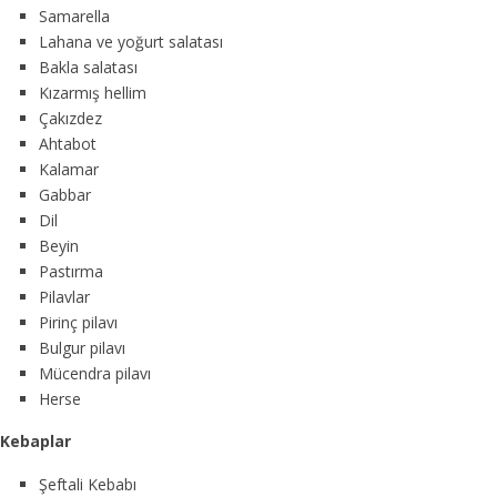
Samarella
Lahana ve yoğurt salatası
Bakla salatası
Kızarmış hellim
Çakızdez
Ahtabot
Kalamar
Gabbar
Dil
Beyin
Pastırma
Pilavlar
Pirinç pilavı
Bulgur pilavı
Mücendra pilavı
Herse
Kebaplar
Şeftali Kebabı