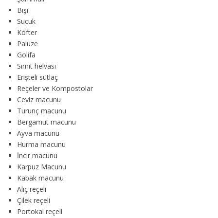
Bişi
Sucuk
Köfter
Paluze
Golifa
Simit helvası
Erişteli sütlaç
Reçeler ve Kompostolar
Ceviz macunu
Turunç macunu
Bergamut macunu
Ayva macunu
Hurma macunu
İncir macunu
Karpuz Macunu
Kabak macunu
Alıç reçeli
Çilek reçeli
Portokal reçeli