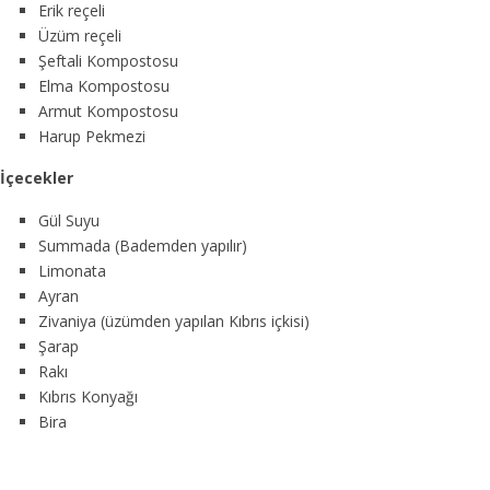
Erik reçeli
Üzüm reçeli
Şeftali Kompostosu
Elma Kompostosu
Armut Kompostosu
Harup Pekmezi
İçecekler
Gül Suyu
Summada (Bademden yapılır)
Limonata
Ayran
Zivaniya (üzümden yapılan Kıbrıs içkisi)
Şarap
Rakı
Kıbrıs Konyağı
Bira