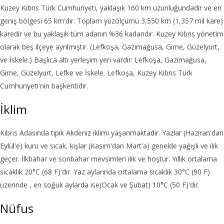
Kuzey Kıbrıs Türk Cumhuriyeti, yaklaşık 160 km uzunluğundadır ve en
geniş bölgesi 65 km'dir. Toplam yüzölçümü 3,550 km (1,357 mil kare)
karedir ve bu yaklaşık tüm adanın %36 kadarıdır. Kuzey Kıbrıs yönetim
olarak beş ilçeye ayrılmıştır. (Lefkoşa, Gazimağusa, Girne, Güzelyurt,
ve İskele.) Başlıca altı yerleşim yeri vardır: Lefkoşa, Gazimağusa,
Girne, Güzelyurt, Lefke ve İskele. Lefkoşa, Kuzey Kıbrıs Türk
Cumhuriyeti'nin başkentidir.
İklim
Kıbrıs Adasında tipik Akdeniz iklimi yaşanmaktadır. Yazlar (Haziran'dan
Eylül'e) kuru ve sıcak, kışlar (Kasım'dan Mart'a) genelde yağışlı ve ılık
geçer. İlkbahar ve sonbahar mevsimleri ılık ve hoştur. Yıllık ortalama
sıcaklık 20°C (68 F)'dır. Yaz aylarında ortalama sıcaklık 30°C (90 F)
üzerinde , en soğuk aylarda ise(Ocak ve Şubat) 10°C (50 F)'dır.
Nüfus