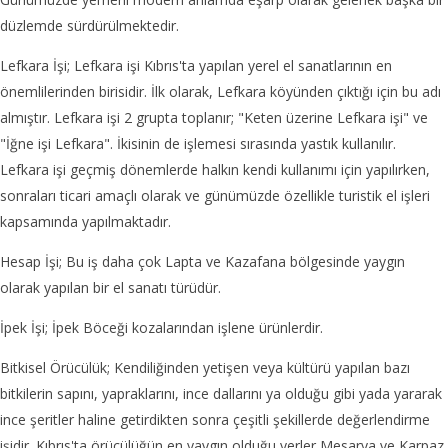
düzlemde sürdürülmektedir.
Lefkara İşi; Lefkara işi Kıbrıs'ta yapılan yerel el sanatlarının en
önemlilerinden birisidir. İlk olarak, Lefkara köyünden çıktığı için bu adı
almıştır. Lefkara işi 2 grupta toplanır; "Keten üzerine Lefkara işi" ve
"İğne işi Lefkara". İkisinin de işlemesi sırasında yastık kullanılır.
Lefkara işi geçmiş dönemlerde halkın kendi kullanımı için yapılırken,
sonraları ticari amaçlı olarak ve günümüzde özellikle turistik el işleri
kapsamında yapılmaktadır.
Hesap İşi; Bu iş daha çok Lapta ve Kazafana bölgesinde yaygın
olarak yapılan bir el sanatı türüdür.
İpek İşi; İpek Böceği kozalarından işlene ürünlerdir.
Bitkisel Örücülük; Kendiliğinden yetişen veya kültürü yapılan bazı
bitkilerin sapını, yapraklarını, ince dallarını ya olduğu gibi yada yararak
ince şeritler haline getirdikten sonra çeşitli şekillerde değerlendirme
işidir. Kıbrıs'ta örücülüğün en yaygın olduğu yerler Mesarya ve Karpaz